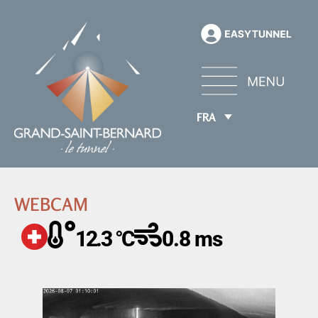
FRA
WEBCAM
12.3 °C
0.8 ms