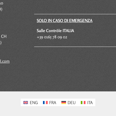
10
O)
SOLO IN CASO DI EMERGENZA
S
alle Contrôle
ITALIA
, CH
+39 0165 78 09 02
)
l.com
ENG
FRA
DEU
ITA