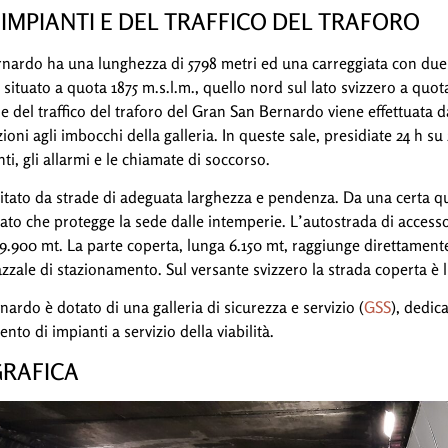
 IMPIANTI E DEL TRAFFICO DEL TRAFORO
ernardo ha una lunghezza di 5798 metri ed una carreggiata con du
 situato a quota 1875 m.s.l.m., quello nord sul lato svizzero a quot
 e del traffico del traforo del Gran San Bernardo viene effettuata 
azioni agli imbocchi della galleria. In queste sale, presidiate 24 h s
nti, gli allarmi e le chiamate di soccorso.
ilitato da strade di adeguata larghezza e pendenza. Da una certa q
to che protegge la sede dalle intemperie. L’autostrada di accesso
.900 mt. La parte coperta, lunga 6.150 mt, raggiunge direttamente 
piazzale di stazionamento. Sul versante svizzero la strada coperta è 
nardo è dotato di una galleria di sicurezza e servizio (
GSS
), dedic
to di impianti a servizio della viabilità.
GRAFICA