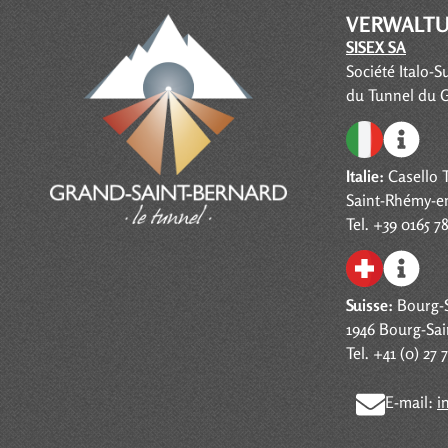
VERWALT
SISEX SA
Société Italo-S
du Tunnel du 
Italie:
Casello T
Saint-Rhémy-e
Tel. +39 0165 7
Suisse:
Bourg-S
1946 Bourg-Sai
Tel. +41 (0) 27 
E-mail:
i