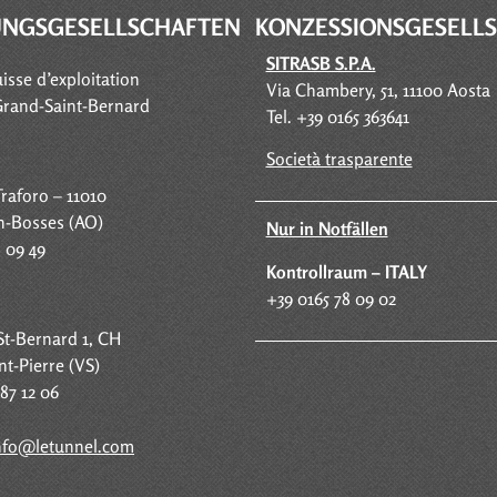
UNGSGESELLSCHAFTEN
KONZESSIONSGESELL
SITRASB S.P.A.
uisse d’exploitation
Via Chambery, 51, 11100 Aosta
Grand-Saint-Bernard
Tel. +39 0165 363641
Società trasparente
raforo – 11010
n-Bosses (AO)
Nur in Notfällen
8 09 49
Kontrollraum – ITALY
+39 0165 78 09 02
t-Bernard 1, CH
nt-Pierre (VS)
787 12 06
nfo@letunnel.com