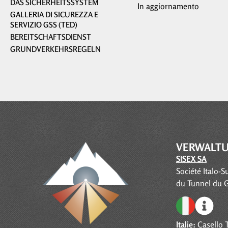
DAS SICHERHEITSSYSTEM
In aggiornamento
GALLERIA DI SICUREZZA E
SERVIZIO GSS (TED)
BEREITSCHAFTSDIENST
GRUNDVERKEHRSREGELN
VERWALT
SISEX SA
Société Italo-S
du Tunnel du 
Italie:
Casello T