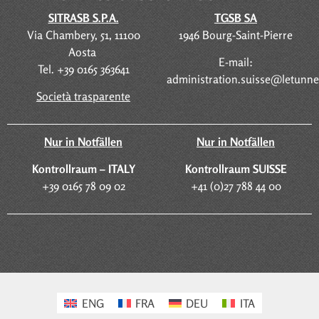
SITRASB S.P.A.
TGSB SA
Via Chambery, 51, 11100
1946 Bourg-Saint-Pierre
Aosta
E-mail:
Tel. +39 0165 363641
administration.suisse@letunn
Società trasparente
Nur in Notfällen
Nur in Notfällen
Kontrollraum – ITALY
Kontrollraum SUISSE
+39 0165 78 09 02
+41 (0)27 788 44 00
ENG
FRA
DEU
ITA